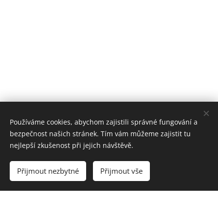
Používáme cookies, abychom zajistili správné fungování a
bezpečnost našich stránek. Tím vám můžeme zajistit tu
nejlepší zkušenost při jejich návštěvě.
Přijmout nezbytné
Přijmout vše